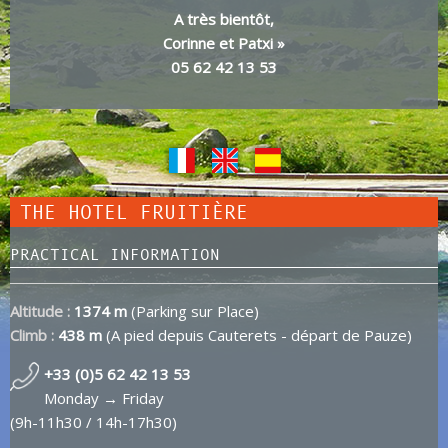
A très bientôt,
Corinne et Patxi »
05 62 42 13 53
THE HOTEL FRUITIÈRE
PRACTICAL INFORMATION
Altitude :
1374 m
(Parking sur Place)
Climb :
438 m
(A pied depuis Cauterets - départ de Pauze)
+33 (0)5 62 42 13 53
Monday → Friday
(9h-11h30 / 14h-17h30)