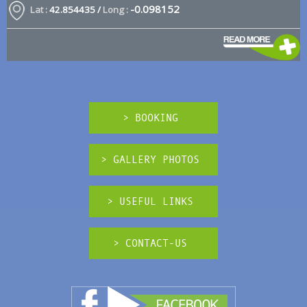
-0.098152
Lat :
42.854435 /
Long :
> BOOKING
> GALLERY PHOTOS
> USEFUL LINKS
> CONTACT-US